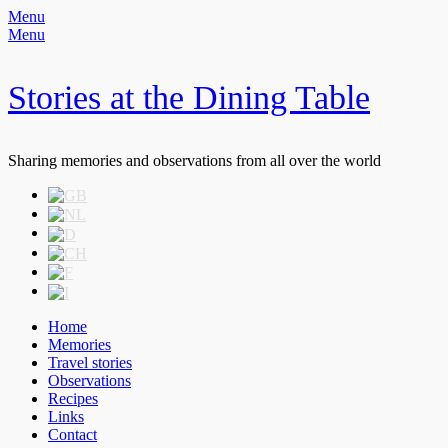
Menu
Menu
Stories at the Dining Table
Sharing memories and observations from all over the world
Header
Skip
to
Right
content
Menu
Primary
Skip
Home
to
Memories
Menu
content
Travel stories
Observations
Recipes
Links
Contact