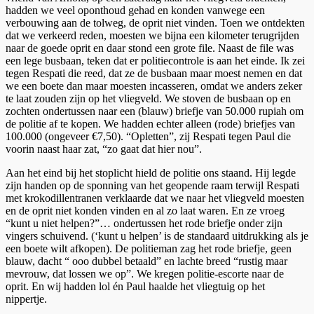
hadden we veel oponthoud gehad en konden vanwege een
verbouwing aan de tolweg, de oprit niet vinden. Toen we ontdekten
dat we verkeerd reden, moesten we bijna een kilometer terugrijden
naar de goede oprit en daar stond een grote file. Naast de file was
een lege busbaan, teken dat er politiecontrole is aan het einde. Ik zei
tegen Respati die reed, dat ze de busbaan maar moest nemen en dat
we een boete dan maar moesten incasseren, omdat we anders zeker
te laat zouden zijn op het vliegveld. We stoven de busbaan op en
zochten ondertussen naar een (blauw) briefje van 50.000 rupiah om
de politie af te kopen. We hadden echter alleen (rode) briefjes van
100.000 (ongeveer €7,50). “Opletten”, zij Respati tegen Paul die
voorin naast haar zat, “zo gaat dat hier nou”.
Aan het eind bij het stoplicht hield de politie ons staand. Hij legde
zijn handen op de sponning van het geopende raam terwijl Respati
met krokodillentranen verklaarde dat we naar het vliegveld moesten
en de oprit niet konden vinden en al zo laat waren. En ze vroeg
“kunt u niet helpen?”… ondertussen het rode briefje onder zijn
vingers schuivend. (‘kunt u helpen’ is de standaard uitdrukking als je
een boete wilt afkopen). De politieman zag het rode briefje, geen
blauw, dacht “ ooo dubbel betaald” en lachte breed “rustig maar
mevrouw, dat lossen we op”. We kregen politie-escorte naar de
oprit. En wij hadden lol én Paul haalde het vliegtuig op het
nippertje.