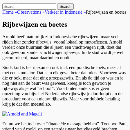
Search
Search
for:
Home
»
Observations
»
Verkeer in Indonesië
»
Rijbewijzen en boetes
Rijbewijzen en boetes
Arnold heeft natuurlijk zijn Indonesische rijbewijzen, maar veel
rijden hier zonder rijbewijs, vooral lokaal op motorfietsen. Arnold
verder: onze buurman die al jaren een vrachtwagen rijdt, doet dat
ook gewoon zonder vrachtwagenrijbewijs. In de stad wordt je wel
gecontroleerd, maar daarbuiten nooit.
Sinds kort is het rijexamen ook incl. een praktische toets, meestal
met een simulator. Dat is in elk geval beter dan niets. Voorheen was
die er ook, maar dat ging groepsgewijs. En als de tijd op was en je
nog niet aan de beurt was geweest, kreeg je toch gewoon je
rijbewijs als je wat “schoof”. Voor buitenlanders is er geen
omzetting van bijv. het Nederlandse rijbewijs: je doorloopt dan de
procedure voor een nieuw rijbewijs. Maar voor dubbele betaling
krijg je dat dan meestal zo.
En nu we het toch over “financiële massage hebben”. Toen we Paul,
vriend van Arnold, op een zaterdag naar het vliegveld brachten,