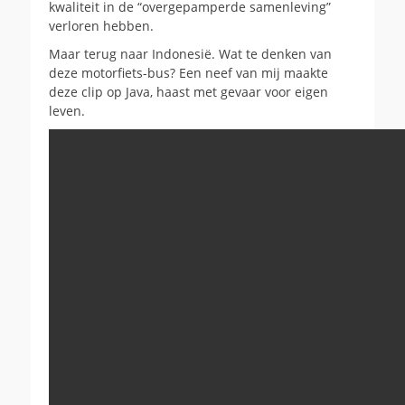
kwaliteit in de “overgepamperde samenleving”
verloren hebben.
Maar terug naar Indonesië. Wat te denken van
deze motorfiets-bus? Een neef van mij maakte
deze clip op Java, haast met gevaar voor eigen
leven.