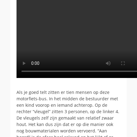
Als je goed telt zitten er tien mensen op deze
motorfiets-bus. In het midden de bestuurder met
een kind voorop en iemand achterop. Op de
rechter “vleugel” zitten 3 personen, op de linker 4.
De vleugels zelf zijn gemaakt van relatief zwaar
hout. Het kan dus zijn dat er op die manier ook
nog bouwmaterialen worden vervoerd. “Aan