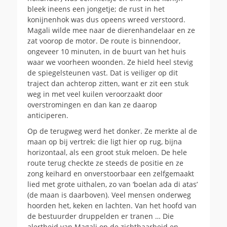
bleek ineens een jongetje; de rust in het
konijnenhok was dus opeens wreed verstoord.
Magali wilde mee naar de dierenhandelaar en ze
zat voorop de motor. De route is binnendoor,
ongeveer 10 minuten, in de buurt van het huis
waar we voorheen woonden. Ze hield heel stevig
de spiegelsteunen vast. Dat is veiliger op dit
traject dan achterop zitten, want er zit een stuk
weg in met veel kuilen veroorzaakt door
overstromingen en dan kan ze daarop
anticiperen.
Op de terugweg werd het donker. Ze merkte al de
maan op bij vertrek: die ligt hier op rug, bijna
horizontaal, als een groot stuk meloen. De hele
route terug checkte ze steeds de positie en ze
zong keihard en onverstoorbaar een zelfgemaakt
lied met grote uithalen, zo van ‘boelan ada di atas’
(de maan is daarboven). Veel mensen onderweg
hoorden het, keken en lachten. Van het hoofd van
de bestuurder druppelden er tranen … Die
alertheid van Magali op de zichtbaarheid en